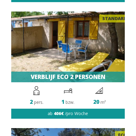
STANDARD
VERBLIJF ECO 2 PERSONEN
2
1
20
pers.
bzw.
m²
ab
406€
/pro Woche
ECO