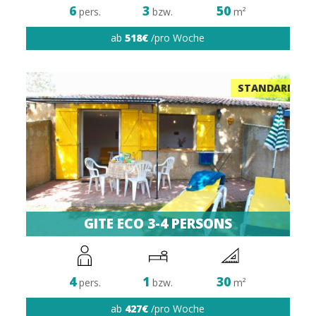
6
3
50
pers.
bzw.
m²
ab
518€
/pro Woche
STANDARD
GITE ECO 3-4 PERSONS
4
1
30
pers.
bzw.
m²
ab
427€
/pro Woche