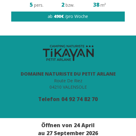
5
2
38
pers.
bzw.
m²
ab
490€
/pro Woche
DOMAINE NATURISTE DU PETIT ARLANE
Route De Riez
04210 VALENSOLE
Telefon
04 92 74 82 70
Öffnen von 24 April
au 27 September 2026