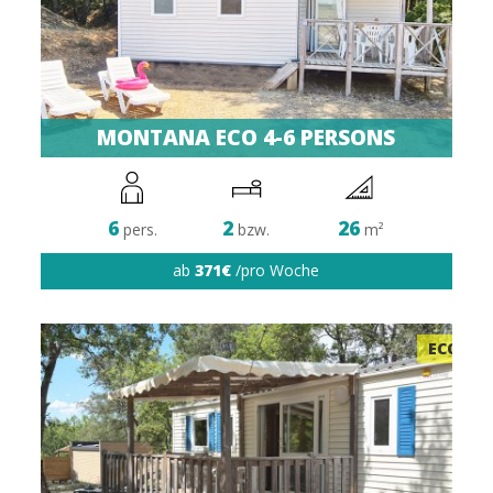
MONTANA ECO 4-6 PERSONS
6
2
26
pers.
bzw.
m²
ab
371€
/pro Woche
ECO