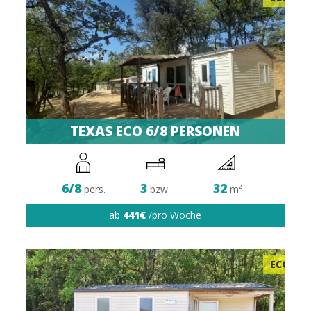
TEXAS ECO 6/8 PERSONEN
6/8
3
32
pers.
bzw.
m²
ab
441€
/pro Woche
ECO