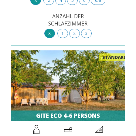
X
2
4
5
6
6/8
ANZAHL DER
SCHLAFZIMMER
X
1
2
3
STANDARD
GITE ECO 4-6 PERSONS