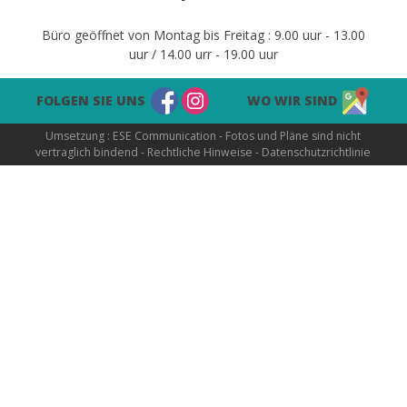
Büro geöffnet von Montag bis Freitag : 9.00 uur - 13.00
uur / 14.00 urr - 19.00 uur
FOLGEN SIE UNS
WO WIR SIND
Umsetzung :
ESE Communication
- Fotos und Pläne sind nicht
vertraglich bindend -
Rechtliche Hinweise
-
Datenschutzrichtlinie