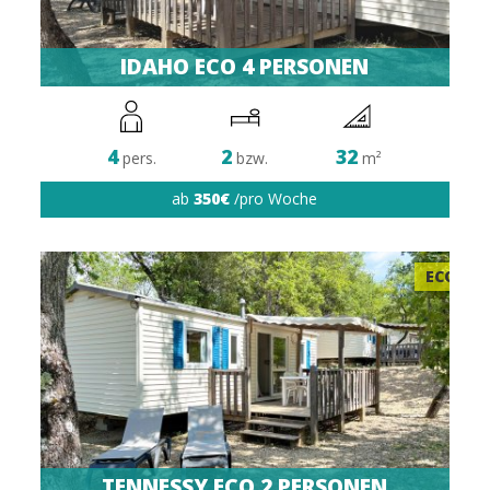
IDAHO ECO 4 PERSONEN
4
2
32
pers.
bzw.
m²
ab
350€
/pro Woche
ECO
TENNESSY ECO 2 PERSONEN