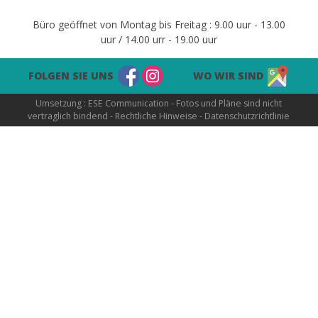
Büro geöffnet von Montag bis Freitag : 9.00 uur - 13.00
uur / 14.00 urr - 19.00 uur
FOLGEN SIE UNS
WO WIR SIND
Umsetzung :
ESE Communication
- Fotos und Pläne sind nicht
vertraglich bindend -
Rechtliche Hinweise
-
Datenschutzrichtlinie