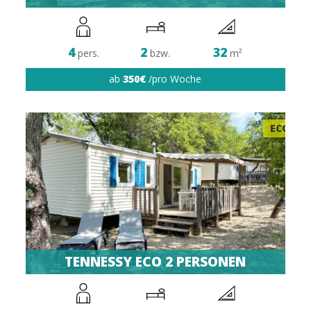
4
2
32
pers.
bzw.
m²
ab
350€
/pro Woche
ECO
TENNESSY ECO 2 PERSONEN