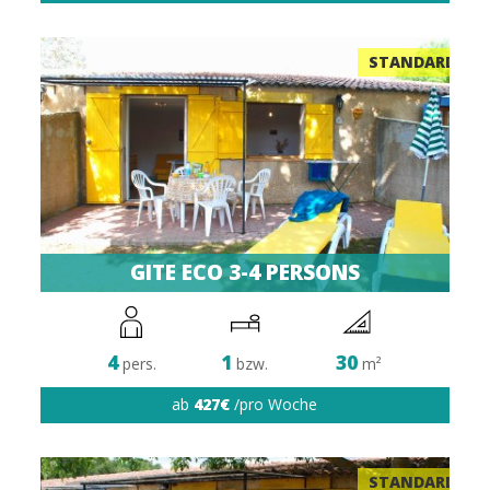
STANDARD
GITE ECO 3-4 PERSONS
4
1
30
pers.
bzw.
m²
ab
427€
/pro Woche
STANDARD