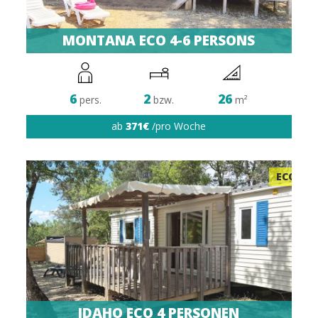
MONTANA ECO 4-6 PERSONS
6
2
26
pers.
bzw.
m²
ab
371€
/pro Woche
ECO
IDAHO ECO 4 PERSONEN