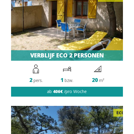
VERBLIJF ECO 2 PERSONEN
2
1
20
pers.
bzw.
m²
ab
406€
/pro Woche
ECO