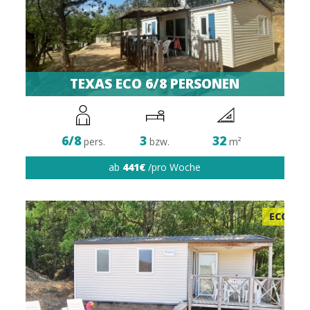
TEXAS ECO 6/8 PERSONEN
6/8
3
32
pers.
bzw.
m²
ab
441€
/pro Woche
ECO