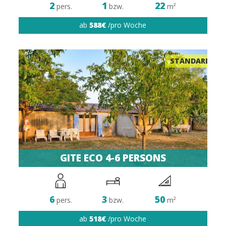
2
1
22
pers.
bzw.
m²
ab
588€
/pro Woche
STANDARD
GITE ECO 4-6 PERSONS
6
3
50
pers.
bzw.
m²
ab
518€
/pro Woche