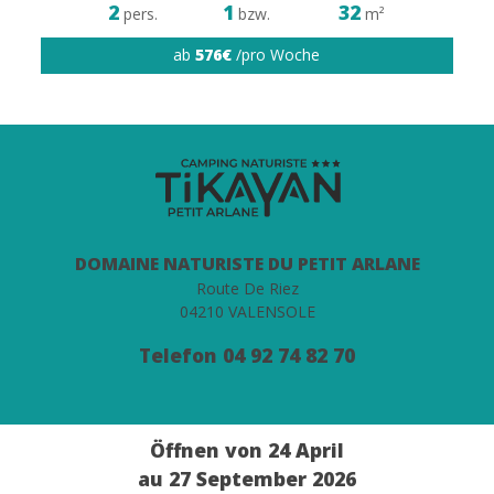
2
1
32
pers.
bzw.
m²
ab
576€
/pro Woche
DOMAINE NATURISTE DU PETIT ARLANE
Route De Riez
04210 VALENSOLE
Telefon
04 92 74 82 70
Öffnen von 24 April
au 27 September 2026